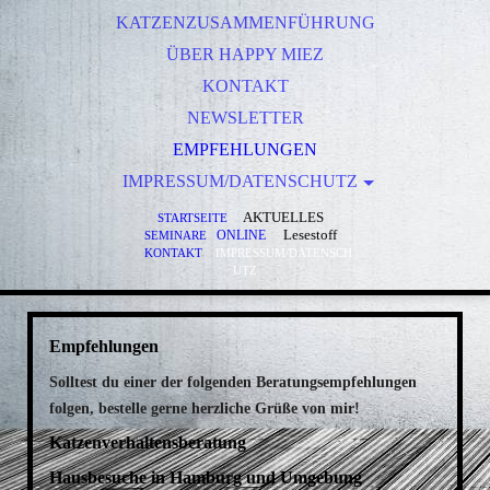
KATZENZUSAMMENFÜHRUNG
ZOOROYAL-ARTIKEL
CLICKER DIE KATZ!
LESESTOFF ALS DOWNLOAD
TRANSPORTBOX-TRAINING
ÜBER HAPPY MIEZ
RESILIENZ
KONTAKT
AUFTRAGSKLÄRUNG
NEWSLETTER
KURSE VON DR. DENISE RIGGERS
EMPFEHLUNGEN
KURSE VON CLICKERCAT - CHRIS GASSER
IMPRESSUM/DATENSCHUTZ
KURSE VON HEALING CATS
DATENSCHUTZ
AKTUELLES
STARTSEITE
Lesestoff
S
EMINARE
ONLINE
BILDNACHWEISE
TESTIMONIALS
KONTAKT
IMPRESSUM/DATENSCH
UTZ
Empfehlungen
Solltest du einer der folgenden Beratungsempfehlungen
folgen, bestelle gerne herzliche Grüße von mir!
Katzenverhaltensberatung
Hausbesuche in Hamburg und Umgebung