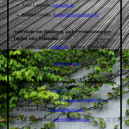
Anke Langhein,
advokatz.de
Beatrice Gröfke, t
ierpsychologie-mobil.de/
Außerhalb von Hamburg, auch Fernberatung per
Telefon oder Videochat
Carmen Schell,
cattalk.de
, Dieburg (Rhein-Main-
Gebiet)
Moon-He Roho,
healing-cats.de
, Berlin:
Tierärztliche Verhaltenstherapie/Verhaltensmedizin
Sabine Schroll,
schroll.at
Dr. Denise Riggers,
kitcats-katzenverstehen.de
Tjadina Klein,
untrainablecats.com
Dr. Daniela Zurr,
tierverhalten-zurr.de