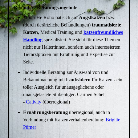
Besondere Beratungsangebote
Moon-He Roho hat sich auf
Angstkatzen
bzw.
(durch tierärtzliche Behandlungen)
traumatisierte
Katzen
, Medical Training und
katzenfreundliches
Handling
spezialisiert. Sie steht für diese Themen
nicht nur Halter:innen, sondern auch interessierten
Tierarztpraxen mit Erfahrung und Expertise zur
Seite.
Individuelle Beratung zur Auswahl von und
Bekanntmachung mit
Laufrädern
für Katzen - ein
toller Ausgleich für unausgeglichene oder
unausgelastete Stubentiger: Carmen Schell
-
Cativity
(überregional)
Ernährungsberatung
überregional, auch in
Verbindung mit Katzenverhaltenberatung:
Brigitte
Pürner