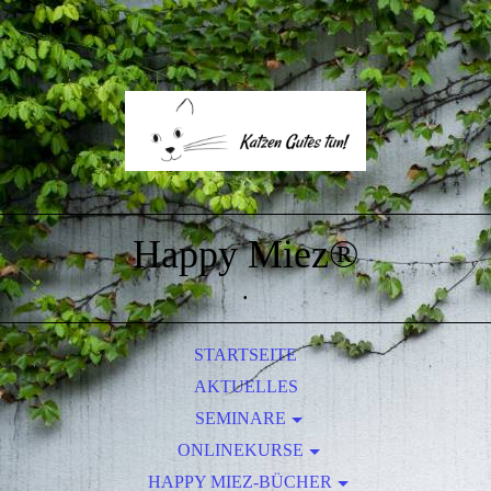
Happy Miez®
.
STARTSEITE
AKTUELLES
SEMINARE
ANMELDUNG UND HILFE
ONLINEKURSE
HAPPY MIEZ-BÜCHER
KATZE UND KIND